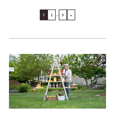
1
2
…
5
»