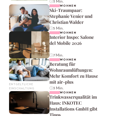
3 Min.
WOHNEN
Ski-Traumpaar:
Stephanie Venier und
Christian Walder
5 Min.
WOHNEN
Interior Inspo: Salone
del Mobile 2026
7 Min.
WOHNEN
Beratung für
Wohnraumlüftungen:
Mehr Komfort zu Hause
mit air-plus
ENTGELTLICHE
3 Min.
EINSCHALTUNG
WOHNEN
Trinkwasserqualität im
Haus: INKOTEC
Installations GmbH gibt
Tipps