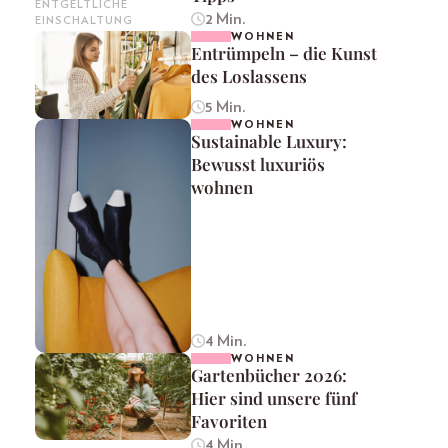
ENTGELTLICHE
2 Min.
EINSCHALTUNG
WOHNEN
Entrümpeln – die Kunst
des Loslassens
5 Min.
WOHNEN
Sustainable Luxury:
Bewusst luxuriös
wohnen
4 Min.
WOHNEN
Gartenbücher 2026:
Hier sind unsere fünf
Favoriten
4 Min.