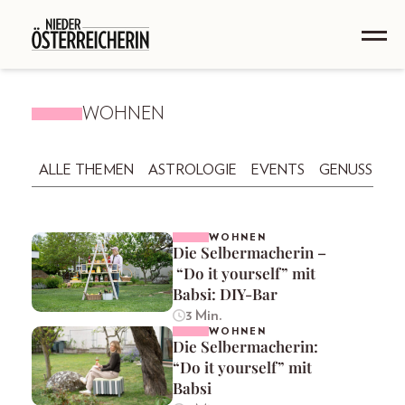
WOHNEN
ALLE THEMEN
ASTROLOGIE
EVENTS
GENUSS
GE
WOHNEN
Die Selbermacherin –
“Do it yourself” mit
Babsi: DIY-Bar
3 Min.
WOHNEN
Die Selbermacherin:
“Do it yourself” mit
Babsi