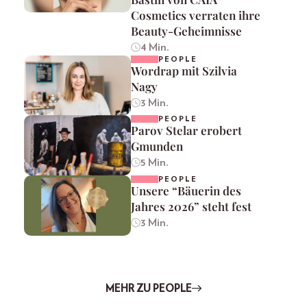
Cosmetics verraten ihre
Beauty-Geheimnisse
4 Min.
PEOPLE
Wordrap mit Szilvia
Nagy
3 Min.
PEOPLE
Parov Stelar erobert
Gmunden
5 Min.
PEOPLE
Unsere “Bäuerin des
Jahres 2026” steht fest
3 Min.
MEHR ZU PEOPLE