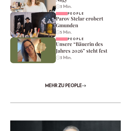
3 Min.
PEOPLE
Parov Stelar erobert
Gmunden
5 Min.
PEOPLE
Unsere “Bäuerin des
Jahres 2026” steht fest
3 Min.
MEHR ZU PEOPLE