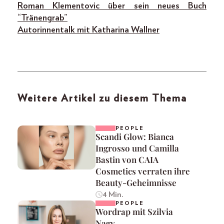
Roman Klementovic über sein neues Buch
“Tränengrab”
Autorinnentalk mit Katharina Wallner
Weitere Artikel zu diesem Thema
PEOPLE
Scandi Glow: Bianca
Ingrosso und Camilla
Bastin von CAIA
Cosmetics verraten ihre
Beauty-Geheimnisse
4 Min.
PEOPLE
Wordrap mit Szilvia
Nagy