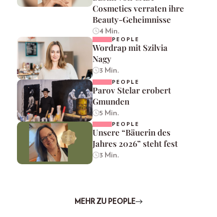
Cosmetics verraten ihre
Beauty-Geheimnisse
4 Min.
PEOPLE
Wordrap mit Szilvia
Nagy
3 Min.
PEOPLE
Parov Stelar erobert
Gmunden
5 Min.
PEOPLE
Unsere “Bäuerin des
Jahres 2026” steht fest
3 Min.
MEHR ZU PEOPLE