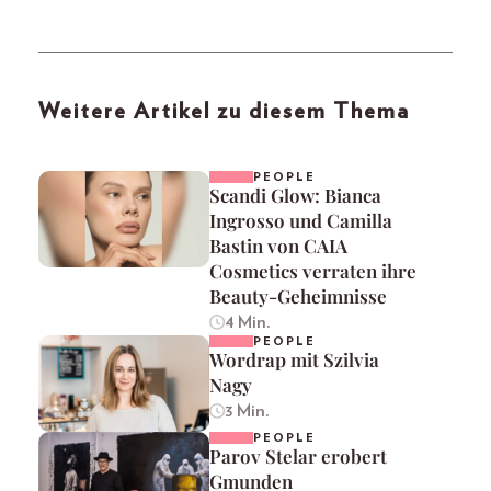
Weitere Artikel zu diesem Thema
PEOPLE
Scandi Glow: Bianca
Ingrosso und Camilla
Bastin von CAIA
Cosmetics verraten ihre
Beauty-Geheimnisse
4 Min.
PEOPLE
Wordrap mit Szilvia
Nagy
3 Min.
PEOPLE
Parov Stelar erobert
Gmunden