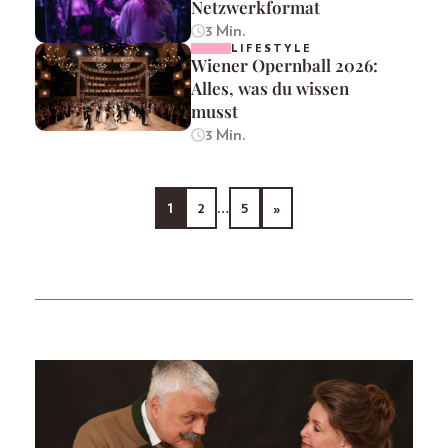
Netzwerkformat
3 Min.
LIFESTYLE
Wiener Opernball 2026:
Alles, was du wissen
musst
3 Min.
1
2
…
5
»