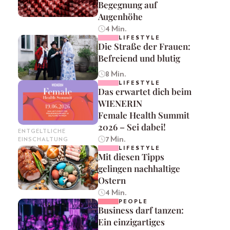
Begegnung auf
Augenhöhe
4 Min.
LIFESTYLE
Die Straße der Frauen:
Befreiend und blutig
8 Min.
LIFESTYLE
Das erwartet dich beim
WIENERIN
Female Health Summit
2026 – Sei dabei!
ENTGELTLICHE
7 Min.
EINSCHALTUNG
LIFESTYLE
Mit diesen Tipps
gelingen nachhaltige
Ostern
4 Min.
PEOPLE
Business darf tanzen:
Ein einzigartiges