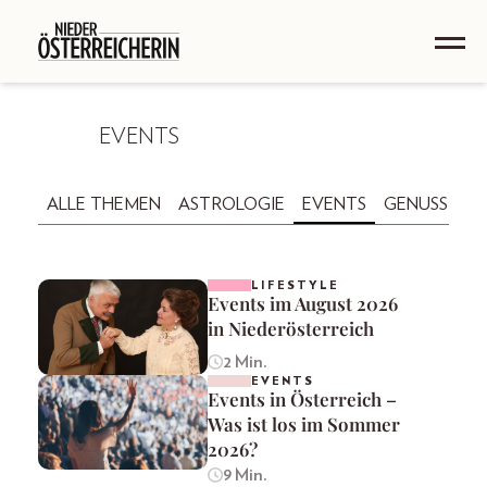
EVENTS
ALLE THEMEN
ASTROLOGIE
EVENTS
GENUSS
GE
LIFESTYLE
Events im August 2026
in Niederösterreich
2 Min.
EVENTS
Events in Österreich –
Was ist los im Sommer
2026?
9 Min.