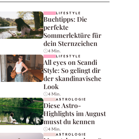
LIFESTYLE
Buchtipps: Die
perfekte
Sommerlektüre für
dein Sternzeichen
4 Min.
LIFESTYLE
All eyes on Scandi
Style: So gelingt dir
der skandinavische
Look
4 Min.
ASTROLOGIE
Diese Astro-
Highlights im August
musst du kennen
4 Min.
ASTROLOGIE