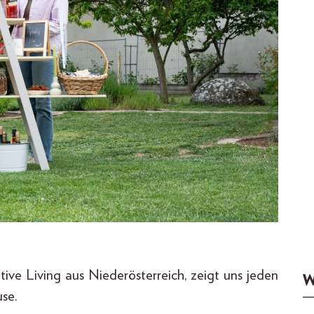
ive Living aus Niederösterreich, zeigt uns jeden
W
se.