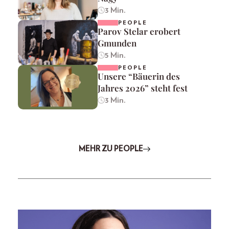
3 Min.
PEOPLE
Parov Stelar erobert
Gmunden
5 Min.
PEOPLE
Unsere “Bäuerin des
Jahres 2026” steht fest
3 Min.
MEHR ZU PEOPLE