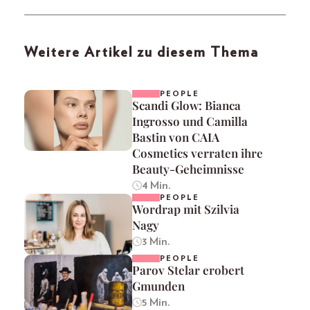
Weitere Artikel zu diesem Thema
PEOPLE
Scandi Glow: Bianca
Ingrosso und Camilla
Bastin von CAIA
Cosmetics verraten ihre
Beauty-Geheimnisse
4 Min.
PEOPLE
Wordrap mit Szilvia
Nagy
3 Min.
PEOPLE
Parov Stelar erobert
Gmunden
5 Min.