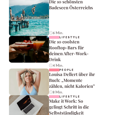
Die 10 schönsten
Badeseen Österreichs
6 Min.
LIFESTYLE
Die 10 coolsten
Rooftop-Bars für
deinen After-Work-
Drink
4 Min.
PEOPLE
Louisa Dellert über ihr
Buch: „Momente
zählen, nicht Kalorien”
8 Min.
LIFESTYLE
Make it Work: So
gelingt Schritt in die
Selbstständigkeit