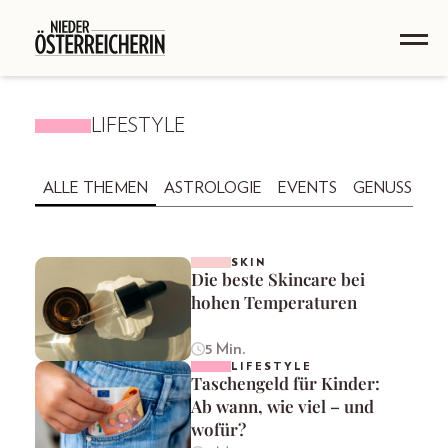
LIFESTYLE
ALLE THEMEN
ASTROLOGIE
EVENTS
GENUSS
GE
SKIN
Die beste Skincare bei
hohen Temperaturen
5 Min.
LIFESTYLE
Taschengeld für Kinder:
Ab wann, wie viel – und
wofür?