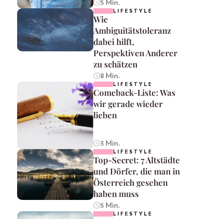
5 Min.
LIFESTYLE
Wie
Ambiguitätstoleranz
dabei hilft,
Perspektiven Anderer
zu schätzen
8 Min.
LIFESTYLE
Comeback-Liste: Was
wir gerade wieder
lieben
3 Min.
LIFESTYLE
Top-Secret: 7 Altstädte
und Dörfer, die man in
Österreich gesehen
haben muss
5 Min.
LIFESTYLE