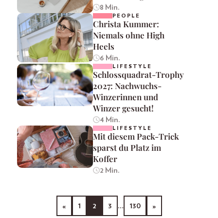
8 Min.
PEOPLE
Christa Kummer:
Niemals ohne High
Heels
6 Min.
LIFESTYLE
Schlossquadrat-Trophy
2027: Nachwuchs-
Winzerinnen und
Winzer gesucht!
4 Min.
LIFESTYLE
Mit diesem Pack-Trick
sparst du Platz im
Koffer
2 Min.
«
1
2
3
…
130
»