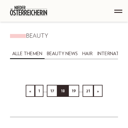
BEAUTY
ALLE THEMEN
BEAUTY NEWS
HAIR
INTERNATION
«
1
…
17
18
19
…
21
»