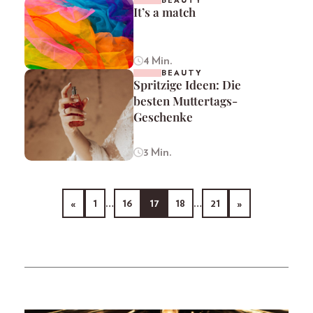
BEAUTY
It’s a match
4 Min.
BEAUTY
Spritzige Ideen: Die
besten Muttertags-
Geschenke
3 Min.
«
1
…
16
17
18
…
21
»