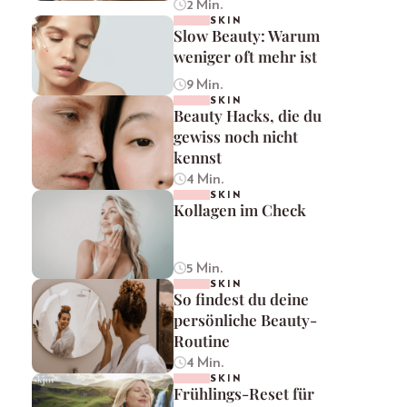
2 Min.
SKIN
Slow Beauty: Warum
weniger oft mehr ist
9 Min.
SKIN
Beauty Hacks, die du
gewiss noch nicht
kennst
4 Min.
SKIN
Kollagen im Check
5 Min.
SKIN
So findest du deine
persönliche Beauty-
Routine
4 Min.
SKIN
Frühlings-Reset für