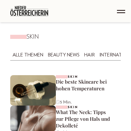
SKIN
ALLE THEMEN
BEAUTY NEWS
HAIR
INTERNATION
SKIN
Die beste Skincare bei
hohen Temperaturen
5 Min.
SKIN
What The Neck: Tipps
zur Pflege von Hals und
Dekolleté