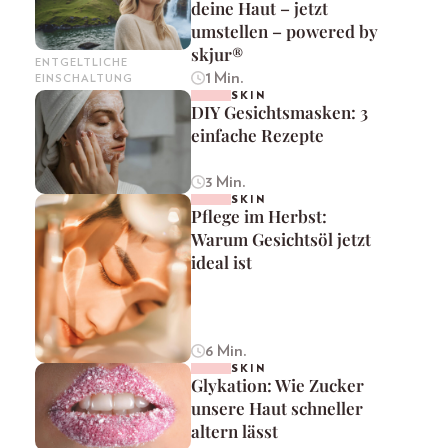
deine Haut – jetzt
umstellen – powered by
skjur®
ENTGELTLICHE
1 Min.
EINSCHALTUNG
SKIN
DIY Gesichtsmasken: 3
einfache Rezepte
3 Min.
SKIN
Pflege im Herbst:
Warum Gesichtsöl jetzt
ideal ist
6 Min.
SKIN
Glykation: Wie Zucker
unsere Haut schneller
altern lässt