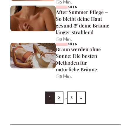
5 Min.
SKIN
After Summer Pflege –
So bleibt deine Haut
gesund & deine Bräune
länger strahlend
3 Min.
SKIN
Braun werden ohne
Sonne: Die besten
Methoden für
natürliche Bräune
5 Min.
1
2
…
5
»