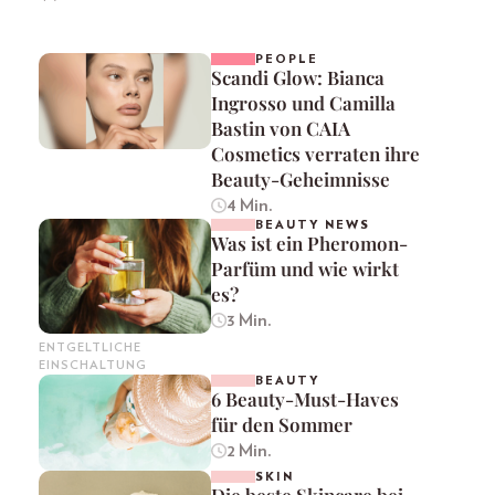
PEOPLE
Scandi Glow: Bianca
Ingrosso und Camilla
Bastin von CAIA
Cosmetics verraten ihre
Beauty-Geheimnisse
4 Min.
BEAUTY NEWS
Was ist ein Pheromon-
Parfüm und wie wirkt
es?
3 Min.
ENTGELTLICHE
EINSCHALTUNG
BEAUTY
6 Beauty-Must-Haves
für den Sommer
2 Min.
SKIN