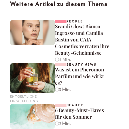
Weitere Artikel zu diesem Thema
PEOPLE
Scandi Glow: Bianca
Ingrosso und Camilla
Bastin von CAIA
Cosmetics verraten ihre
Beauty-Geheimnisse
4 Min.
BEAUTY NEWS
Was ist ein Pheromon-
Parfüm und wie wirkt
es?
3 Min.
ENTGELTLICHE
EINSCHALTUNG
BEAUTY
6 Beauty-Must-Haves
für den Sommer
2 Min.