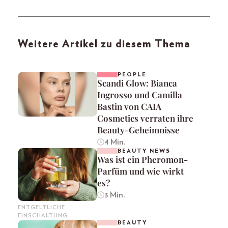
Weitere Artikel zu diesem Thema
PEOPLE
Scandi Glow: Bianca
Ingrosso und Camilla
Bastin von CAIA
Cosmetics verraten ihre
Beauty-Geheimnisse
4 Min.
BEAUTY NEWS
Was ist ein Pheromon-
Parfüm und wie wirkt
es?
3 Min.
ENTGELTLICHE
EINSCHALTUNG
BEAUTY