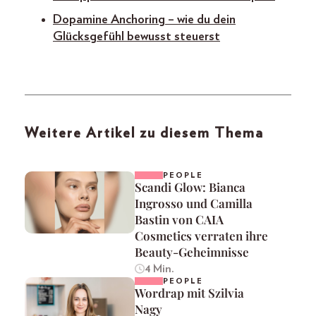
Dopamine Anchoring – wie du dein
Glücksgefühl bewusst steuerst
Weitere Artikel zu diesem Thema
PEOPLE
Scandi Glow: Bianca
Ingrosso und Camilla
Bastin von CAIA
Cosmetics verraten ihre
Beauty-Geheimnisse
4 Min.
PEOPLE
Wordrap mit Szilvia
Nagy