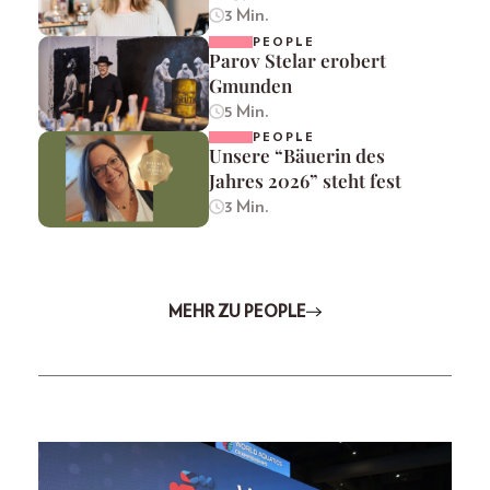
3 Min.
PEOPLE
Parov Stelar erobert
Gmunden
5 Min.
PEOPLE
Unsere “Bäuerin des
Jahres 2026” steht fest
3 Min.
MEHR ZU PEOPLE