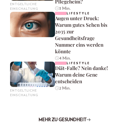
Pflegeheim?
ENTGELTLICHE
3 Min.
EINSCHALTUNG
LIFESTYLE
Augen unter Druck:
Warum gutes Sehen bis
2035 zur
Gesundheitsfrage
Nummer eins werden
könnte
4 Min.
LIFESTYLE
Diät-Falle? Nein danke!
Warum deine Gene
entscheiden
2 Min.
ENTGELTLICHE
EINSCHALTUNG
MEHR ZU GESUNDHEIT