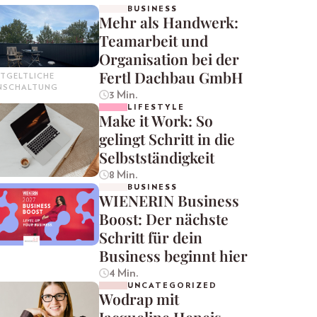
BUSINESS
Mehr als Handwerk:
Teamarbeit und
Organisation bei der
Fertl Dachbau GmbH
TGELTLICHE
INSCHALTUNG
3 Min.
LIFESTYLE
Make it Work: So
gelingt Schritt in die
Selbstständigkeit
8 Min.
BUSINESS
WIENERIN Business
Boost: Der nächste
Schritt für dein
Business beginnt hier
4 Min.
UNCATEGORIZED
Wodrap mit