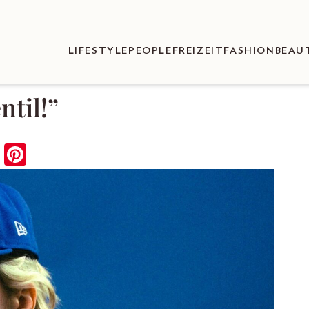
LIFESTYLE
PEOPLE
FREIZEIT
FASHION
BEAU
ntil!”