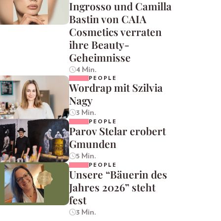
Ingrosso und Camilla
Bastin von CAIA
Cosmetics verraten
ihre Beauty-
Geheimnisse
4 Min.
PEOPLE
Wordrap mit Szilvia
Nagy
3 Min.
PEOPLE
Parov Stelar erobert
Gmunden
5 Min.
PEOPLE
Unsere “Bäuerin des
Jahres 2026” steht
fest
3 Min.