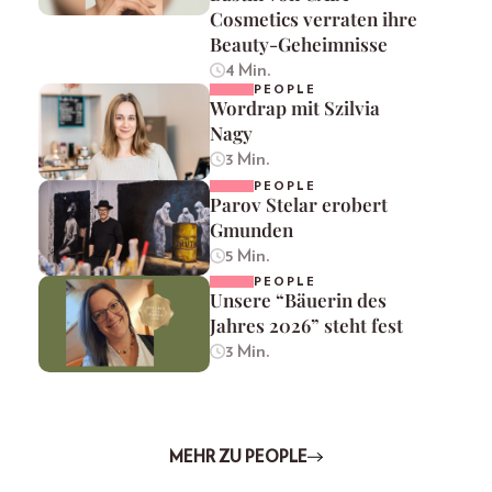
Cosmetics verraten ihre
Beauty-Geheimnisse
4 Min.
PEOPLE
Wordrap mit Szilvia
Nagy
3 Min.
PEOPLE
Parov Stelar erobert
Gmunden
5 Min.
PEOPLE
Unsere “Bäuerin des
Jahres 2026” steht fest
3 Min.
MEHR ZU PEOPLE