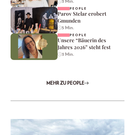
3 Min.
PEOPLE
Parov Stelar erobert
Gmunden
5 Min.
PEOPLE
Unsere “Bäuerin des
Jahres 2026” steht fest
3 Min.
MEHR ZU PEOPLE