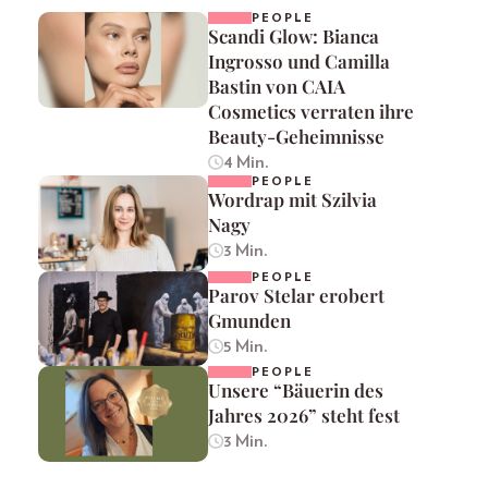
PEOPLE
Scandi Glow: Bianca
Ingrosso und Camilla
Bastin von CAIA
Cosmetics verraten ihre
Beauty-Geheimnisse
4 Min.
PEOPLE
Wordrap mit Szilvia
Nagy
3 Min.
PEOPLE
Parov Stelar erobert
Gmunden
5 Min.
PEOPLE
Unsere “Bäuerin des
Jahres 2026” steht fest
3 Min.