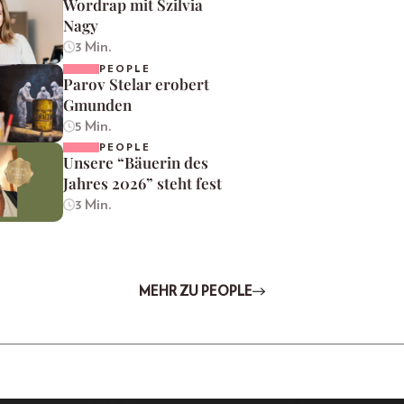
Wordrap mit Szilvia
Nagy
3 Min.
PEOPLE
Parov Stelar erobert
Gmunden
5 Min.
PEOPLE
Unsere “Bäuerin des
Jahres 2026” steht fest
3 Min.
MEHR ZU PEOPLE