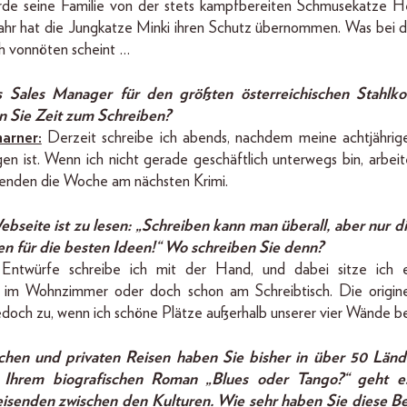
rde seine Familie von der stets kampfbereiten Schmusekatze H
Jahr hat die Jungkatze Minki ihren Schutz übernommen. Was bei d
 vonnöten scheint …
s Sales Manager für den größten österreichischen Stahlko
 Sie Zeit zum Schreiben?
arner:
Derzeit schreibe ich abends, nachdem meine achtjährig
n ist. Wenn ich nicht gerade geschäftlich unterwegs bin, arbeit
benden die Woche am nächsten Krimi.
ebseite ist zu lesen: „Schreiben kann man überall, aber nur d
en für die besten Ideen!“ Wo schreiben Sie denn?
 Entwürfe schreibe ich mit der Hand, und dabei sitze ich 
 im Wohnzimmer oder doch schon am Schreibtisch. Die origine
jedoch zu, wenn ich schöne Plätze außerhalb unserer vier Wände b
ichen und privaten Reisen haben Sie bisher in über 50 Län
n Ihrem biografischen Roman „Blues oder Tango?“ geht 
eisenden zwischen den Kulturen. Wie sehr haben Sie diese 