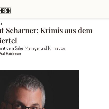
LE
t Scharner: Krimis aus dem
ertel
 mit dem Sales Manager und Krimiautor
Pral-Haidbauer