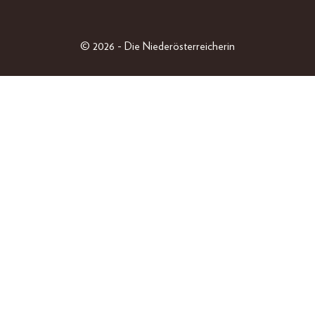
LIFESTYLE
PEOPLE
FREIZEIT
© 2026 - Die Niederösterreicherin
BEAUTY
FASHION
EINZELAUSGABEN
GEWINNSPIELE
SHOP
ABO