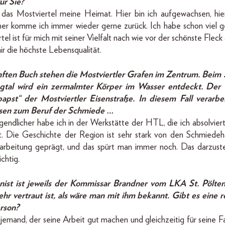
ür Sie?
t das Mostviertel meine Heimat. Hier bin ich aufgewachsen, hie
rher komme ich immer wieder gerne zurück. Ich habe schon viel 
tel ist für mich mit seiner Vielfalt nach wie vor der schönste Fleck
ir die höchste Lebensqualität.
nften Buch stehen die Mostviertler Grafen im Zentrum. Beim 
gtal wird ein zermalmter Körper im Wasser entdeckt. Der T
pst“ der Mostviertler Eisenstraße. In diesem Fall verarbe
sen zum Beruf der Schmiede …
gendlicher habe ich in der Werkstätte der HTL, die ich absolviert
. Die Geschichte der Region ist sehr stark von den Schmied
rarbeitung geprägt, und das spürt man immer noch. Das darzustel
chtig.
nist ist jeweils der Kommissar Brandner vom LKA St. Pölte
sehr vertraut ist, als wäre man mit ihm bekannt. Gibt es eine r
erson?
 jemand, der seine Arbeit gut machen und gleichzeitig für seine Fa