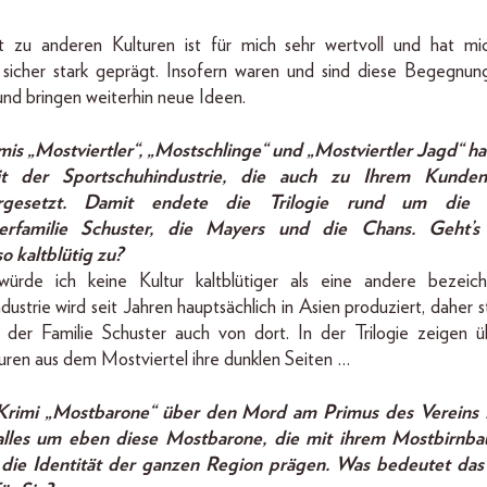
 zu anderen Kulturen ist für mich sehr wertvoll und hat mi
 sicher stark geprägt. Insofern waren und sind diese Begegnun
 und bringen weiterhin neue Ideen.
imis „Mostviertler“, „Mostschlinge“ und „Mostviertler Jagd“ ha
it der Sportschuhindustrie, die auch zu Ihrem Kundenk
ergesetzt. Damit endete die Trilogie rund um die 
rfamilie Schuster, die Mayers und die Chans. Geht’s
so kaltblütig zu?
würde ich keine Kultur kaltblütiger als eine andere bezeic
dustrie wird seit Jahren hauptsächlich in Asien produziert, daher
 der Familie Schuster auch von dort. In der Trilogie zeigen ü
ren aus dem Mostviertel ihre dunklen Seiten …
 Krimi „Mostbarone“ über den Mord am Primus des Vereins
 alles um eben diese Mostbarone, die mit ihrem Mostbirnb
die Identität der ganzen Region prägen. Was bedeutet das