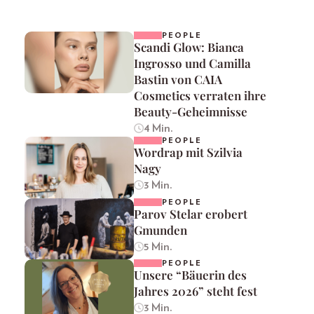
PEOPLE
Scandi Glow: Bianca
Ingrosso und Camilla
Bastin von CAIA
Cosmetics verraten ihre
Beauty-Geheimnisse
4 Min.
PEOPLE
Wordrap mit Szilvia
Nagy
3 Min.
PEOPLE
Parov Stelar erobert
Gmunden
5 Min.
PEOPLE
Unsere “Bäuerin des
Jahres 2026” steht fest
3 Min.