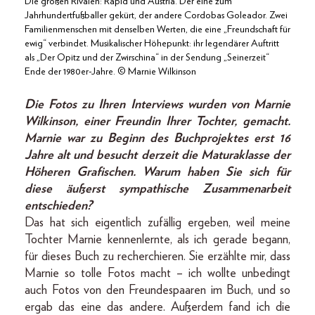
Die großen Rivalen: Rapid und Austria. Der eine zum
Jahrhundertfußballer gekürt, der andere Cordobas Goleador. Zwei
Familienmenschen mit denselben Werten, die eine „Freundschaft für
ewig“ verbindet. Musikalischer Höhepunkt: ihr legendärer Auftritt
als „Der Opitz und der Zwirschina“ in der Sendung „Seinerzeit“
Ende der 1980er-Jahre. © Marnie Wilkinson
Die Fotos zu Ihren Interviews wurden von Marnie
Wilkinson, einer Freundin Ihrer Tochter, gemacht.
Marnie war zu Beginn des Buchprojektes erst 16
Jahre alt und besucht derzeit die Maturaklasse der
Höheren Grafischen. Warum haben Sie sich für
diese äußerst sympathische Zusammenarbeit
entschieden?
Das hat sich eigentlich zufällig ergeben, weil meine
Tochter Marnie kennenlernte, als ich gerade begann,
für dieses Buch zu recherchieren. Sie erzählte mir, dass
Marnie so tolle Fotos macht – ich wollte unbedingt
auch Fotos von den Freundespaaren im Buch, und so
ergab das eine das andere. Außerdem fand ich die