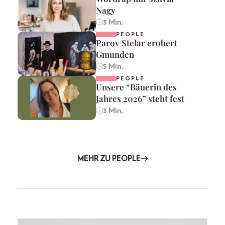
Nagy
3 Min.
PEOPLE
Parov Stelar erobert
Gmunden
5 Min.
PEOPLE
Unsere “Bäuerin des
Jahres 2026” steht fest
3 Min.
MEHR ZU PEOPLE