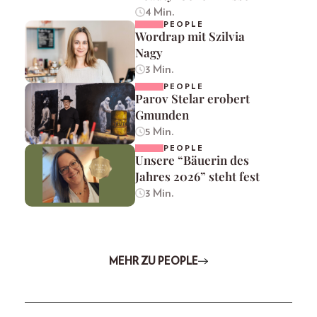
4 Min.
PEOPLE
Wordrap mit Szilvia
Nagy
3 Min.
PEOPLE
Parov Stelar erobert
Gmunden
5 Min.
PEOPLE
Unsere “Bäuerin des
Jahres 2026” steht fest
3 Min.
MEHR ZU PEOPLE