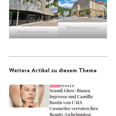
© Montanuni Leoben
© Montanuni Leoben
Weitere Artikel zu diesem Thema
PEOPLE
Scandi Glow: Bianca
Ingrosso und Camilla
Bastin von CAIA
Cosmetics verraten ihre
Beauty-Geheimnisse