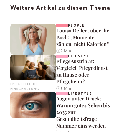
Weitere Artikel zu diesem Thema
PEOPLE
Louisa Dellert über ihr
Buch: „Momente
zählen, nicht Kalorien”
8 Min.
LIFESTYLE
PflegeAustria.at:
Vergleich Pflegedienst
zu Hause oder
Pflegeheim?
ENTGELTLICHE
3 Min.
EINSCHALTUNG
LIFESTYLE
Augen unter Druck:
Warum gutes Sehen bis
2035 zur
Gesundheitsfrage
Nummer eins werden