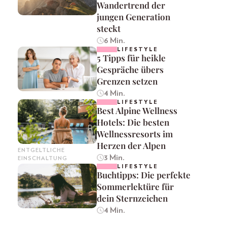
Wandertrend der
jungen Generation
steckt
6 Min.
LIFESTYLE
5 Tipps für heikle
Gespräche übers
Grenzen setzen
4 Min.
LIFESTYLE
Best Alpine Wellness
Hotels: Die besten
Wellnessresorts im
Herzen der Alpen
ENTGELTLICHE
3 Min.
EINSCHALTUNG
LIFESTYLE
Buchtipps: Die perfekte
Sommerlektüre für
dein Sternzeichen
4 Min.