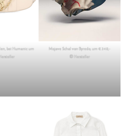
den, bei Humanic um
Mojave Schal von Byredo, um € 240,-
ersteller
© Hersteller