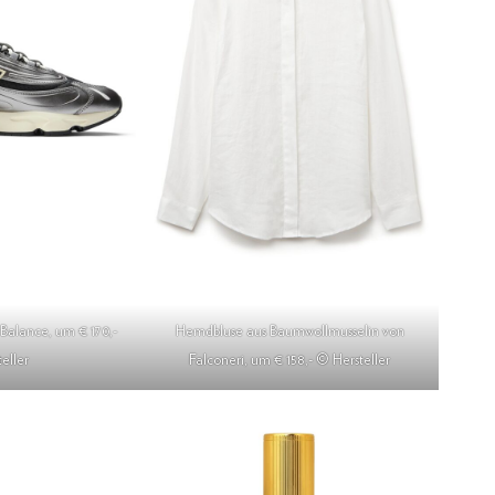
Balance, um € 170,-
Hemdbluse aus Baumwollmusselin von
eller
Falconeri, um € 158,- © Hersteller