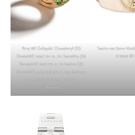
Ring 18K Gelbgold, Chrysoberyll (N)
Tasche von Steve Mad
Ovalschliff. total 7.64 ct., 34 Tsavolithe (A)
€ 139,95 © H
Rundschliff. total 7.13 ct., 24 Saphire (Z)
Rundschliff. gelb, total 6.17 ct. von Bucherer
Fine Jewellery, Preis auf Anfrage
© Hersteller