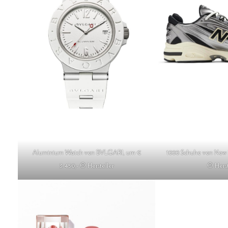
Aluminium Watch von BVLGARI, um €
1000 Schuhe von New 
3.450,- © Hersteller
© Herst