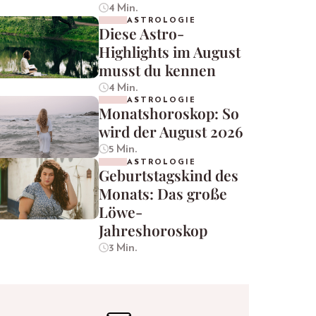
4 Min.
ASTROLOGIE
Diese Astro-
Highlights im August
musst du kennen
4 Min.
ASTROLOGIE
Monatshoroskop: So
wird der August 2026
5 Min.
ASTROLOGIE
Geburtstagskind des
Monats: Das große
Löwe-
Jahreshoroskop
3 Min.