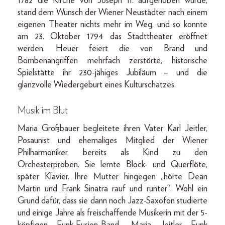
1782 die Kirche von Joseph II. aufgehoben wurde,
stand dem Wunsch der Wiener Neustädter nach einem
eigenen Theater nichts mehr im Weg, und so konnte
am 23. Oktober 1794 das Stadttheater eröffnet
werden. Heuer feiert die von Brand und
Bombenangriffen mehrfach zerstörte, historische
Spielstätte ihr 230-jähiges Jubiläum – und die
glanzvolle Wiedergeburt eines Kulturschatzes.
Musik im Blut
Maria Großbauer begleitete ihren Vater Karl Jeitler,
Posaunist und ehemaliges Mitglied der Wiener
Philharmoniker, bereits als Kind zu den
Orchesterproben. Sie lernte Block- und Querflöte,
später Klavier. Ihre Mutter hingegen „hörte Dean
Martin und Frank Sinatra rauf und runter“. Wohl ein
Grund dafür, dass sie dann noch Jazz-Saxofon studierte
und einige Jahre als freischaffende Musikerin mit der 5-
köpfigen Funk-Fusion-Band „Maria Jeitler Funk