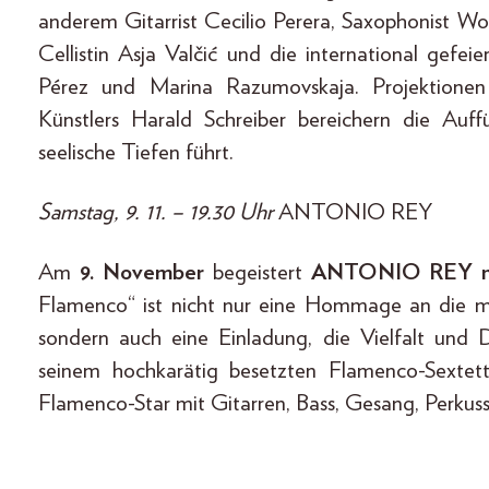
anderem Gitarrist Cecilio Perera, Saxophonist Wo
Cellistin Asja Valčić und die international gefei
Pérez und Marina Razumovskaja. Projektione
Künstlers Harald Schreiber bereichern die Auf
seelische Tiefen führt.
Samstag, 9. 11. – 19.30 Uhr
ANTONIO REY
Am
9. November
begeistert
ANTONIO REY mit
Flamenco“ ist nicht nur eine Hommage an die mus
sondern auch eine Einladung, die Vielfalt un
seinem hochkarätig besetzten Flamenco-Sexte
Flamenco-Star mit Gitarren, Bass, Gesang, Perkus