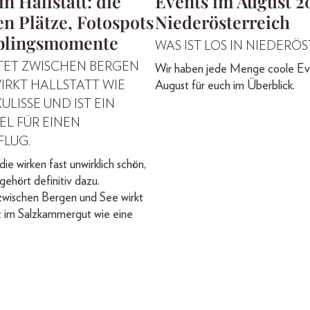
in Hallstatt: die
Events im August 2
n Plätze, Fotospots
Niederösterreich
blingsmomente
WAS IST LOS IN NIEDERÖ
TET ZWISCHEN BERGEN
Wir haben jede Menge coole Ev
IRKT HALLSTATT WIE
August für euch im Überblick.
ULISSE UND IST EIN
IEL FÜR EINEN
FLUG.
die wirken fast unwirklich schön,
gehört definitiv dazu.
zwischen Bergen und See wirkt
t im Salzkammergut wie eine