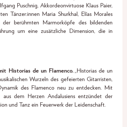
lfgang Puschnig, Akkordeonvirtuose Klaus Paier,
erten Tänzer:innen Maria Shurkhal, Elías Morales
n der berühmten Marmorköpfe des bildenden
führung um eine zusätzliche Dimension, die in
 Historias de un Flamenco.
„Historias de un
ikalischen Wurzeln des gefeierten Gitarristen,
d Dynamik des Flamenco neu zu entdecken. Mit
tt aus dem Herzen Andalusiens entzündet der
sion und Tanz ein Feuerwerk der Leidenschaft.