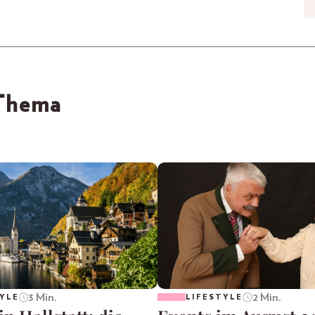
 Thema
3 Min.
2 Min.
YLE
LIFESTYLE