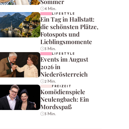
Sommer
4 Min.
LIFESTYLE
Ein Tag in Hallstatt:
die schönsten Plätze,
Fotospots und
Lieblingsmomente
3 Min.
LIFESTYLE
Events im August
2026 in
Niederösterreich
2 Min.
FREIZEIT
Komödienspiele
Neulengbach: Ein
Mordsspaß
3 Min.