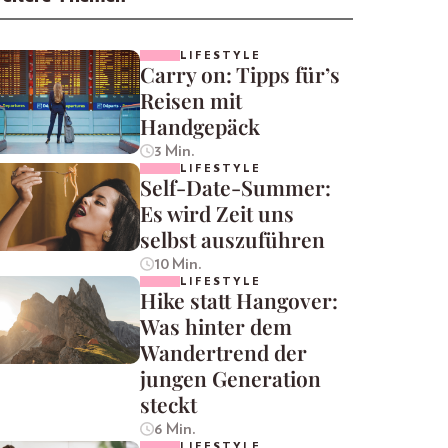
LIFESTYLE
Carry on: Tipps für’s
Reisen mit
Handgepäck
3 Min.
LIFESTYLE
Self-Date-Summer:
Es wird Zeit uns
selbst auszuführen
10 Min.
LIFESTYLE
Hike statt Hangover:
Was hinter dem
Wandertrend der
jungen Generation
steckt
6 Min.
LIFESTYLE