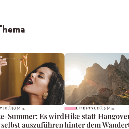
 Thema
10 Min.
6 Min.
YLE
LIFESTYLE
te-Summer: Es wird
Hike statt Hangove
 selbst auszuführen
hinter dem Wander