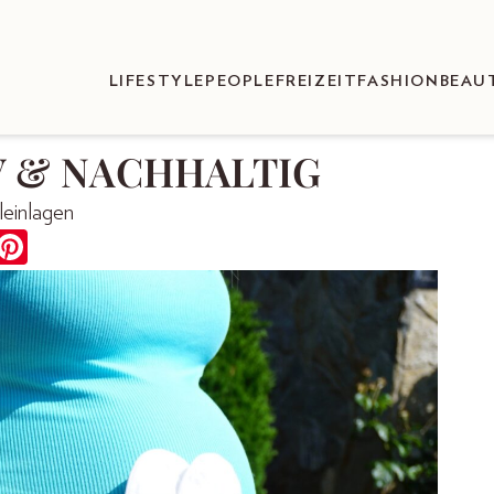
LIFESTYLE
PEOPLE
FREIZEIT
FASHION
BEAU
TIV & NACHHALTIG
leinlagen