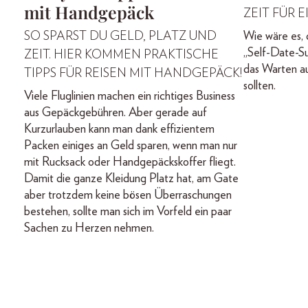
mit Handgepäck
ZEIT FÜR 
SO SPARST DU GELD, PLATZ UND
Wie wäre es
„Self-Date-S
ZEIT. HIER KOMMEN PRAKTISCHE
das Warten au
TIPPS FÜR REISEN MIT HANDGEPÄCK!
sollten.
Viele Fluglinien machen ein richtiges Business
aus Gepäckgebühren. Aber gerade auf
Kurzurlauben kann man dank effizientem
Packen einiges an Geld sparen, wenn man nur
mit Rucksack oder Handgepäckskoffer fliegt.
Damit die ganze Kleidung Platz hat, am Gate
aber trotzdem keine bösen Überraschungen
bestehen, sollte man sich im Vorfeld ein paar
Sachen zu Herzen nehmen.