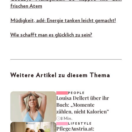
frischen Atem
Müdigkeit, adé: Energie tanken leicht gemacht!
Wie schafft man es glücklich zu sein?
Weitere Artikel zu diesem Thema
PEOPLE
Louisa Dellert über ihr
Buch: „Momente
zählen, nicht Kalorien”
8 Min.
LIFESTYLE
PflegeAustria.at: