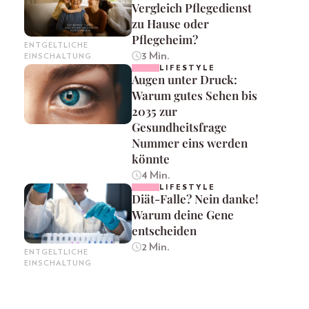
Vergleich Pflegedienst
zu Hause oder
Pflegeheim?
ENTGELTLICHE
3 Min.
EINSCHALTUNG
LIFESTYLE
Augen unter Druck:
Warum gutes Sehen bis
2035 zur
Gesundheitsfrage
Nummer eins werden
könnte
4 Min.
LIFESTYLE
Diät-Falle? Nein danke!
Warum deine Gene
entscheiden
2 Min.
ENTGELTLICHE
EINSCHALTUNG