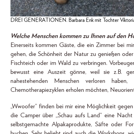
DREI GENERATIONEN. Barbara Enk mit Tochter Viktoria 
Welche Menschen kommen zu Ihnen auf den H
Einerseits kommen Gäste, die ein Zimmer bei mi
gehen, die Schönheit der Natur zu genießen oder
Fischteich oder im Wald zu verbringen. Vorbeugen i
bewusst eine Auszeit gönne, weil sie z.B. ge
nahestehenden Menschen verloren haben, 
Chemotherapiezyklen erholen möchten, Neuorienti
„Wwoofer“ finden bei mir eine Möglichkeit gege
die Camper über „Schau aufs Land“ eine Nacht 
selbstgemachte Alpakaprodukte, Säfte oder For
buchen. Sehr beliebt sind auch die Workshops, wi