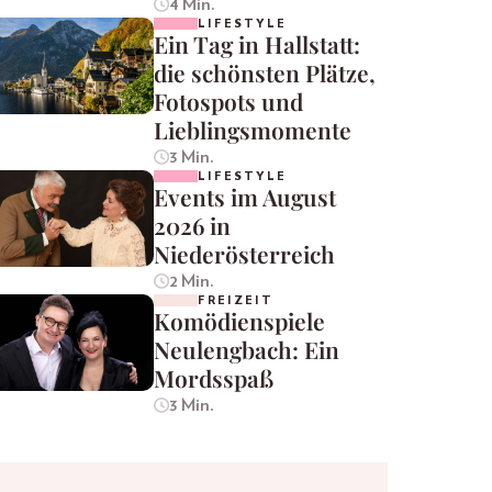
4 Min.
LIFESTYLE
Ein Tag in Hallstatt:
die schönsten Plätze,
Fotospots und
Lieblingsmomente
3 Min.
LIFESTYLE
Events im August
2026 in
Niederösterreich
2 Min.
FREIZEIT
Komödienspiele
Neulengbach: Ein
Mordsspaß
3 Min.