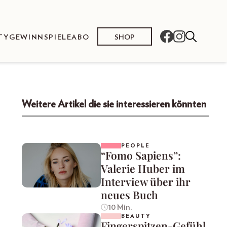
SHOP
TY
GEWINNSPIELE
ABO
Weitere Artikel die sie interessieren könnten
PEOPLE
“Fomo Sapiens”:
Valerie Huber im
Interview über ihr
neues Buch
10 Min.
BEAUTY
Fingerspitzen-Gefühl