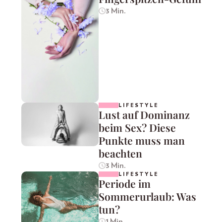
3 Min.
LIFESTYLE
Lust auf Dominanz
beim Sex? Diese
Punkte muss man
beachten
3 Min.
LIFESTYLE
Periode im
Sommerurlaub: Was
tun?
1 Min.