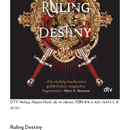
DTV Verlag, Alyson Noël, ab 14 Jahren, ISBN:978-3-423-76473-5, €
23,70,-
Ruling Destiny