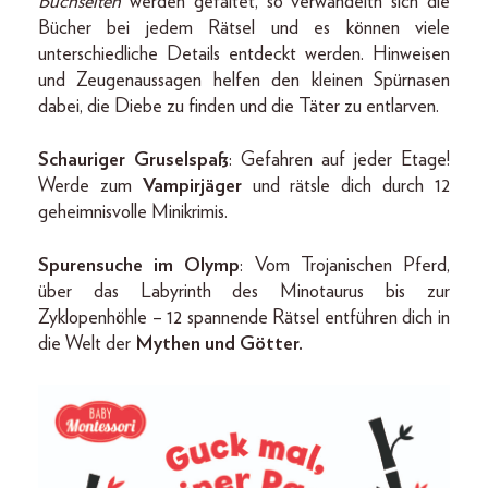
Buchseiten
werden gefaltet, so verwandeltn sich die
Bücher bei jedem Rätsel und es können viele
unterschiedliche Details entdeckt werden. Hinweisen
und Zeugenaussagen helfen den kleinen Spürnasen
dabei, die Diebe zu finden und die Täter zu entlarven.
Schauriger Gruselspaß
: Gefahren auf jeder Etage!
Werde zum
Vampirjäger
und rätsle dich durch 12
geheimnisvolle Minikrimis.
Spurensuche im Olymp
: Vom Trojanischen Pferd,
über das Labyrinth des Minotaurus bis zur
Zyklopenhöhle – 12 spannende Rätsel entführen dich in
die Welt der
Mythen und Götter.