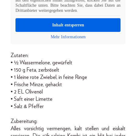
auf den eigentlichen Inhalt zuzugreifen, klicken Sie auf die
Schaltfläche unten. Bitte beachten Sie, dass dabei Daten an
Drittanbieter weitergegeben werden.
Inhalt entsperren
Mehr Informationen
Zutaten:
• ½ Wassermelone, gewürfelt
• 150 g Feta, zerbröselt
• 1 kleine rote Zwiebel, in feine Ringe
• Frische Minze, gehackt
• 2 EL Olivenöl
• Saft einer Limette
• Salz & Pfeffer
Zubereitung:
Alles vorsichtig vermengen, kalt stellen und eiskalt
servieren. Die süß-salzige Kombi ist ein Hit bei jeder