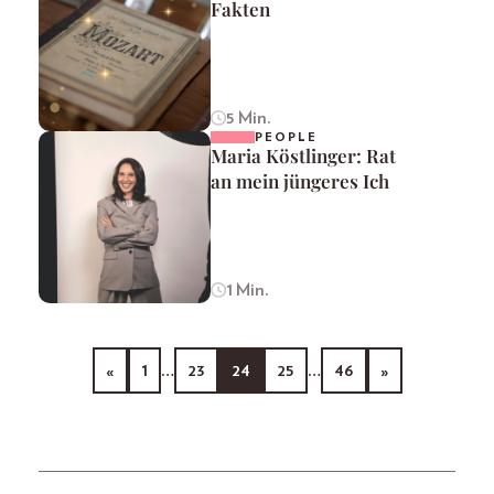
Fakten
5 Min.
PEOPLE
Maria Köstlinger: Rat
an mein jüngeres Ich
1 Min.
«
1
…
23
24
25
…
46
»