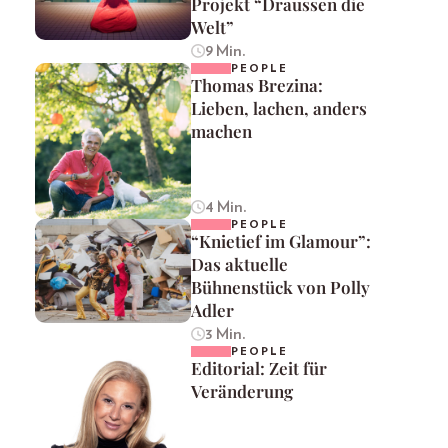
Projekt “Draussen die
Welt”
9 Min.
PEOPLE
Thomas Brezina:
Lieben, lachen, anders
machen
4 Min.
PEOPLE
“Knietief im Glamour”:
Das aktuelle
Bühnenstück von Polly
Adler
3 Min.
PEOPLE
Editorial: Zeit für
Veränderung