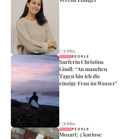
3 Min.
PEOPLE
Surferin Christina
Gindl: “An manchen
Tagen bin ich die
einzige Frau im Wasser”
5 Min.
PEOPLE
Mozart: 5 kuriose