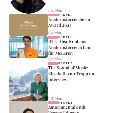
2 Min.
PEOPLE
Niederösterreicherin
Award 2025
2 Min.
PEOPLE
HTL-Absolvent aus
Niederösterreich baut
für McLaren
2 Min.
PEOPLE
The Sound of Music:
Elisabeth von Trapp im
Interview
5 Min.
PEOPLE
Autorinnentalk mit
Verena Edinger