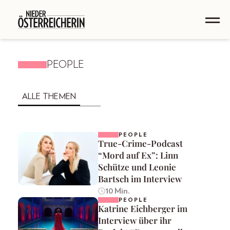
PEOPLE
ALLE THEMEN
PEOPLE
True-Crime-Podcast
“Mord auf Ex”: Linn
Schütze und Leonie
Bartsch im Interview
10 Min.
PEOPLE
Katrine Eichberger im
Interview über ihr