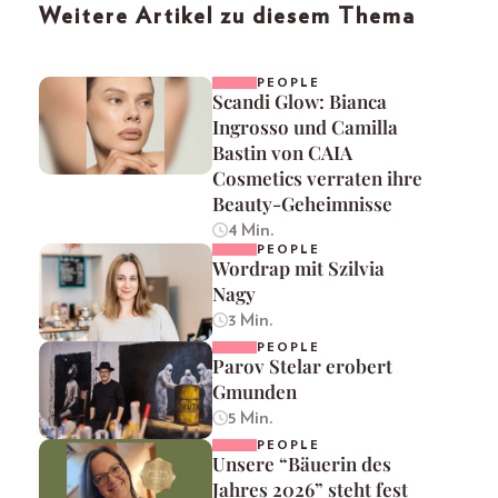
Weitere Artikel zu diesem Thema
PEOPLE
Scandi Glow: Bianca
Ingrosso und Camilla
Bastin von CAIA
Cosmetics verraten ihre
Beauty-Geheimnisse
4 Min.
PEOPLE
Wordrap mit Szilvia
Nagy
3 Min.
PEOPLE
Parov Stelar erobert
Gmunden
5 Min.
PEOPLE
Unsere “Bäuerin des
Jahres 2026” steht fest