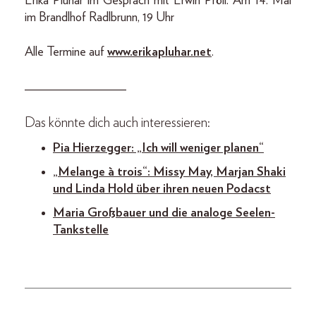
Erika Pluhar im Gespräch mit Erwin Pröll. Am 14. Mai
im Brandlhof Radlbrunn, 19 Uhr
Alle Termine auf
www.erikapluhar.net
.
________________
Das könnte dich auch interessieren:
Pia Hierzegger: „Ich will weniger planen“
„Melange à trois“: Missy May, Marjan Shaki
und Linda Hold über ihren neuen Podacst
Maria Großbauer und die analoge Seelen-
Tankstelle