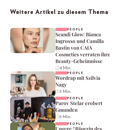
Weitere Artikel zu diesem Thema
PEOPLE
Scandi Glow: Bianca
Ingrosso und Camilla
Bastin von CAIA
Cosmetics verraten ihre
Beauty-Geheimnisse
4 Min.
PEOPLE
Wordrap mit Szilvia
Nagy
3 Min.
PEOPLE
Parov Stelar erobert
Gmunden
5 Min.
PEOPLE
Unsere “Bäuerin des