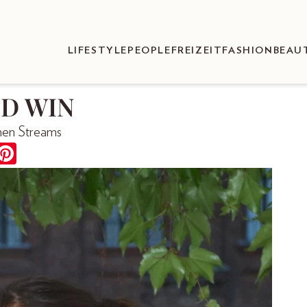
LIFESTYLE
PEOPLE
FREIZEIT
FASHION
BEAU
ND WIN
onen Streams