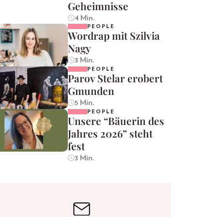
Geheimnisse
4 Min.
PEOPLE
Wordrap mit Szilvia
Nagy
3 Min.
PEOPLE
Parov Stelar erobert
Gmunden
5 Min.
PEOPLE
Unsere “Bäuerin des
Jahres 2026” steht
fest
3 Min.