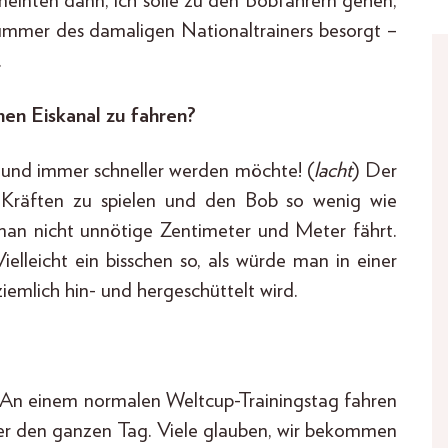
 meinten dann, ich solle zu den Bobfahrern gehen,
ummer des damaligen Nationaltrainers besorgt –
.
nen Eiskanal zu fahren?
 und immer schneller werden möchte! (
lacht
) Der
G-Kräften zu spielen und den Bob so wenig wie
 man nicht unnötige Zentimeter und Meter fährt.
elleicht ein bisschen so, als würde man in einer
emlich hin- und hergeschüttelt wird.
. An einem normalen Weltcup-Trainingstag fahren
ber den ganzen Tag. Viele glauben, wir bekommen