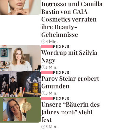
Ingrosso und Camilla
Bastin von CAIA
Cosmetics verraten
ihre Beauty-
Geheimnisse
4 Min.
PEOPLE
Wordrap mit Szilvia
Nagy
3 Min.
PEOPLE
Parov Stelar erobert
Gmunden
5 Min.
PEOPLE
Unsere “Bäuerin des
Jahres 2026” steht
fest
3 Min.