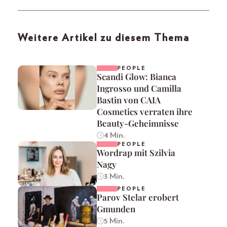
Weitere Artikel zu diesem Thema
PEOPLE
Scandi Glow: Bianca
Ingrosso und Camilla
Bastin von CAIA
Cosmetics verraten ihre
Beauty-Geheimnisse
4 Min.
PEOPLE
Wordrap mit Szilvia
Nagy
3 Min.
PEOPLE
Parov Stelar erobert
Gmunden
5 Min.