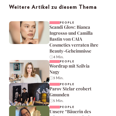
Weitere Artikel zu diesem Thema
PEOPLE
Scandi Glow: Bianca
Ingrosso und Camilla
Bastin von CAIA
Cosmetics verraten ihre
Beauty-Geheimnisse
4 Min.
PEOPLE
Wordrap mit Szilvia
Nagy
3 Min.
PEOPLE
Parov Stelar erobert
Gmunden
5 Min.
PEOPLE
Unsere “Bäuerin des