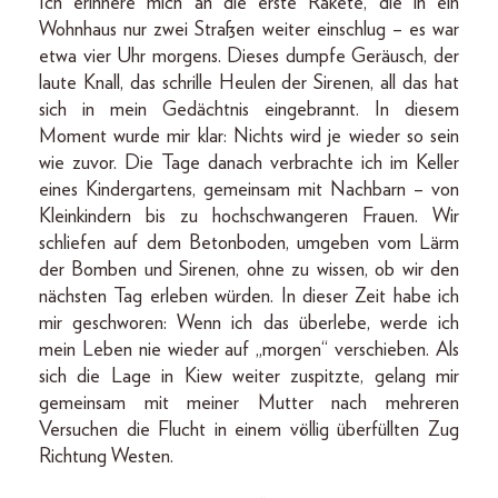
Ich erinnere mich an die erste Rakete, die in ein
Wohnhaus nur zwei Straßen weiter einschlug – es war
etwa vier Uhr morgens. Dieses dumpfe Geräusch, der
laute Knall, das schrille Heulen der Sirenen, all das hat
sich in mein Gedächtnis eingebrannt. In diesem
Moment wurde mir klar: Nichts wird je wieder so sein
wie zuvor. Die Tage danach verbrachte ich im Keller
eines Kindergartens, gemeinsam mit Nachbarn – von
Kleinkindern bis zu hochschwangeren Frauen. Wir
schliefen auf dem Betonboden, umgeben vom Lärm
der Bomben und Sirenen, ohne zu wissen, ob wir den
nächsten Tag erleben würden. In dieser Zeit habe ich
mir geschworen: Wenn ich das überlebe, werde ich
mein Leben nie wieder auf „morgen“ verschieben. Als
sich die Lage in Kiew weiter zuspitzte, gelang mir
gemeinsam mit meiner Mutter nach mehreren
Versuchen die Flucht in einem völlig überfüllten Zug
Richtung Westen.