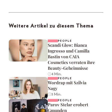
Weitere Artikel zu diesem Thema
PEOPLE
Scandi Glow: Bianca
Ingrosso und Camilla
Bastin von CAIA
Cosmetics verraten ihre
Beauty-Geheimnisse
4 Min.
PEOPLE
Wordrap mit Szilvia
Nagy
3 Min.
PEOPLE
Parov Stelar erobert
Gmunden