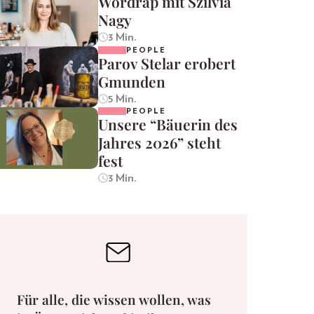
Wordrap mit Szilvia
Nagy
3 Min.
PEOPLE
Parov Stelar erobert
Gmunden
5 Min.
PEOPLE
Unsere “Bäuerin des
Jahres 2026” steht
fest
3 Min.
Für alle, die wissen wollen, was