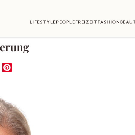
LIFESTYLE
PEOPLE
FREIZEIT
FASHION
BEAU
derung