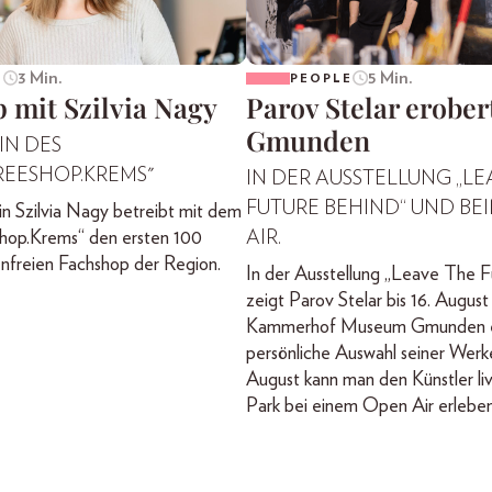
3 Min.
5 Min.
E
PEOPLE
 mit Szilvia Nagy
Parov Stelar erober
Gmunden
IN DES
REESHOP.KREMS"
IN DER AUSSTELLUNG „LE
FUTURE BEHIND“ UND BE
n Szilvia Nagy betreibt mit dem
hop.Krems“ den ersten 100
AIR.
nfreien Fachshop der Region.
In der Ausstellung „Leave The F
zeigt Parov Stelar bis 16. August
Kammerhof Museum Gmunden e
persönliche Auswahl seiner Werk
August kann man den Künstler li
Park bei einem Open Air erleben