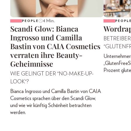
4 Min.
PEOPLE
PEOPL
Scandi Glow: Bianca
Wordrap
Ingrosso und Camilla
BETREIBER
Bastin von CAIA Cosmetics
"GLUTENF
verraten ihre Beauty-
Unternehmeri
Geheimnisse
„GlutenFreeS
Prozent glute
WIE GELINGT DER "NO-MAKE-UP-
LOOK"?
Bianca Ingrosso und Camilla Bastin von CAIA
Cosmetics sprachen über den Scandi Glow,
und wie wir künftig Schönheit betrachten
werden.