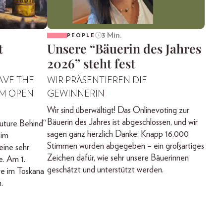
3 Min.
PEOPLE
t
Unsere “Bäuerin des Jahres
2026” steht fest
AVE THE
WIR PRÄSENTIEREN DIE
IM OPEN
GEWINNERIN
Wir sind überwältigt! Das Onlinevoting zur
Bäuerin des Jahres ist abgeschlossen, und wir
uture Behind“
sagen ganz herzlich Danke: Knapp 16.000
 im
Stimmen wurden abgegeben – ein großartiges
ine sehr
Zeichen dafür, wie sehr unsere Bäuerinnen
e. Am 1.
geschätzt und unterstützt werden.
ve im Toskana
.