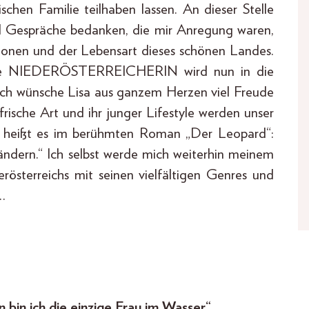
chen Familie teilhaben lassen. An dieser Stelle
und Gespräche bedanken, die mir Anregung waren,
itionen und der Lebensart dieses schönen Landes.
n die NIEDERÖSTERREICHERIN wird nun in die
 Ich wünsche Lisa aus ganzem Herzen viel Freude
frische Art und ihr junger Lifestyle werden unser
e heißt es im berühmten Roman „Der Leopard“:
es ändern.“ Ich selbst werde mich weiterhin meinem
erösterreichs mit seinen vielfältigen Genres und
…
 bin ich die einzige Frau im Wasser“