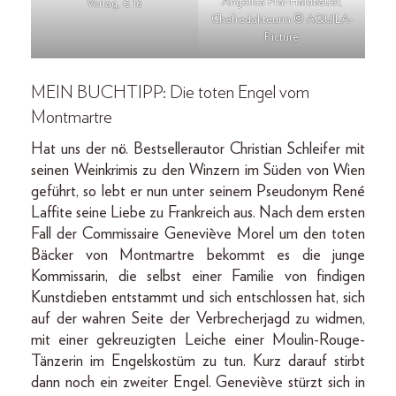
Angelica Pral-Haidbauer,
Verlag, € 16
Chefredakteurin © AQUILA-
Picture
MEIN BUCHTIPP: Die toten Engel vom
Montmartre
Hat uns der nö. Bestsellerautor Christian Schleifer mit
seinen Weinkrimis zu den Winzern im Süden von Wien
geführt, so lebt er nun unter seinem Pseudonym René
Laffite seine Liebe zu Frankreich aus. Nach dem ersten
Fall der Commissaire Geneviève Morel um den toten
Bäcker von Montmartre bekommt es die junge
Kommissarin, die selbst einer Familie von findigen
Kunstdieben entstammt und sich entschlossen hat, sich
auf der wahren Seite der Verbrecherjagd zu widmen,
mit einer gekreuzigten Leiche einer Moulin-Rouge-
Tänzerin im Engelskostüm zu tun. Kurz darauf stirbt
dann noch ein zweiter Engel. Geneviève stürzt sich in