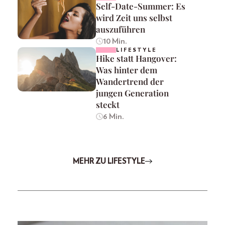
Self-Date-Summer: Es
wird Zeit uns selbst
auszuführen
10 Min.
LIFESTYLE
Hike statt Hangover:
Was hinter dem
Wandertrend der
jungen Generation
steckt
6 Min.
MEHR ZU LIFESTYLE