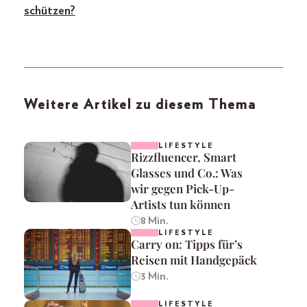
schützen?
Weitere Artikel zu diesem Thema
LIFESTYLE
Rizzfluencer, Smart
Glasses und Co.: Was
wir gegen Pick-Up-
Artists tun können
8 Min.
LIFESTYLE
Carry on: Tipps für’s
Reisen mit Handgepäck
3 Min.
LIFESTYLE