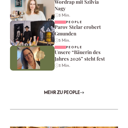
Wordrap mit Szilvia
Nagy
3 Min.
PEOPLE
Parov Stelar erobert
Gmunden
5 Min.
PEOPLE
Unsere “Bäuerin des
Jahres 2026” steht fest
3 Min.
MEHR ZU PEOPLE